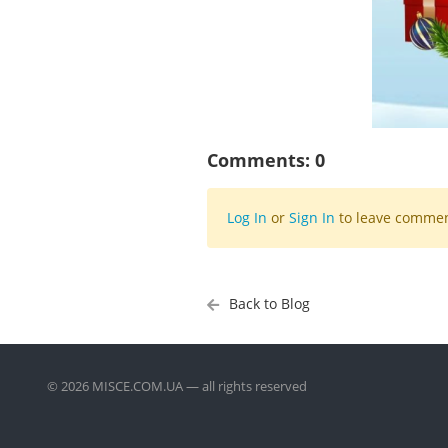
Comments:
0
Log In
or
Sign In
to leave commen
Back to Blog
© 2026 MISCE.COM.UA — all rights reserved