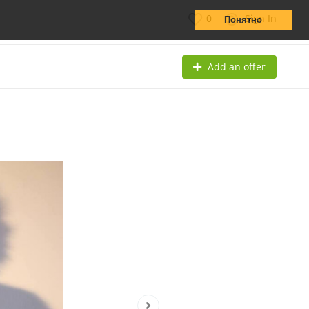
0
Sign In
Понятно
Add an offer