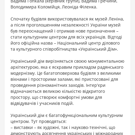
Вадима Гопкала (керівник групи), Вадима Гречини,
Володимира Коломійця, Леоніда Філенка.
Спочатку будівля використовувалася як музей Леніна,
а після проголошенням незалежності України музей
був переоснащений і отримав нове призначення –
стати культурним центром для всіх українців. Відтоді
його офіційна назва – Національний центр ділового
та культурного співробітництва «Український Дім».
Український дім вирізняється своєю монументальною
архітектурою, яка є яскравим прикладом радянського
модернізму. Це багатоповерхова будівля з великими
вікнами і просторими залами, які пристосовані для
проведення різноманітних заходів. Інтер'єри
відзначаються великою кількістю відкритого
простору, що створює комфортні умови для
відвідувачів і учасників подій.
Український дім є багатофункціональним культурним
центром. Тут проводяться:
– виставки – як художні, так і науково-технічні, що
демонструють досягнення українських і міжнародних