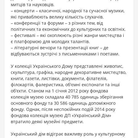
митців та науковців.
– концерти – класичної, народної та сучасної музики,
які приваблюють велику кількість слухачів.
– конференції та форуми – з різних тем, від
політичних та економічних до культурних та освітніх.
– фестивалі – які охоплюють різні жанри мистецтва і
є платформою для молодих талантів.
– літературні вечори та презентації книг – де
відбуваються зустрічі з письменниками і поетами.
У колекції Українського Дому представлені живопис,
скульптура, графіка, народне декоративне мистецтво,
книги, газети, листівки, документи, філателія,
філокартія, фалеристика, об'ємні експонати та інші
об'єкти. Станом на 1 січня 2012 року фондова
колекція музею складала 40 785 одиниць зберігання
основного фонду та 30 586 одиниць допоміжного
фонду. Однак, після неспокійних подій 2014 року
фондова колекція музею ДП «Український Дім»
втратило деякі музейні предмети.
Український дім відіграє важливу роль у культурному