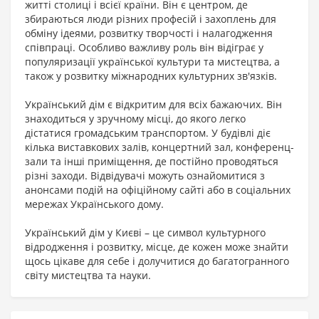
житті столиці і всієї країни. Він є центром, де
збираються люди різних професій і захоплень для
обміну ідеями, розвитку творчості і налагодження
співпраці. Особливо важливу роль він відіграє у
популяризації української культури та мистецтва, а
також у розвитку міжнародних культурних зв'язків.
Український дім є відкритим для всіх бажаючих. Він
знаходиться у зручному місці, до якого легко
дістатися громадським транспортом. У будівлі діє
кілька виставкових залів, концертний зал, конференц-
зали та інші приміщення, де постійно проводяться
різні заходи. Відвідувачі можуть ознайомитися з
анонсами подій на офіційному сайті або в соціальних
мережах Українського дому.
Український дім у Києві – це символ культурного
відродження і розвитку, місце, де кожен може знайти
щось цікаве для себе і долучитися до багатогранного
світу мистецтва та науки.