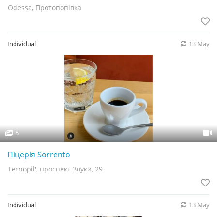
Odessa, Протопопівка
Individual
13 May
5
Піцерія Sorrento
Ternopil', проспект Злуки, 29
Individual
13 May