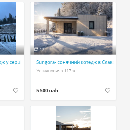
10
ж у серці Карпат
Sungora- сонячний котедж в Славсько
Устияновича 117 ж
5 500 uah