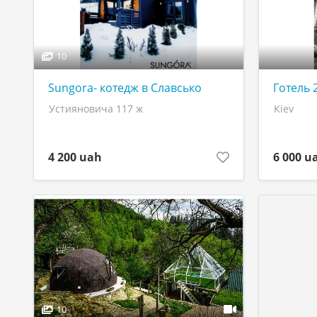
10
Sungora- котедж в Славсько
Готель 
Устияновича 117 ж
Kiev
4 200 uah
6 000 u
10