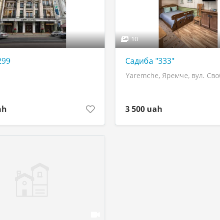
10
299
Садиба "333"
Yaremche, Яремче, вул. Сво
ah
3 500 uah