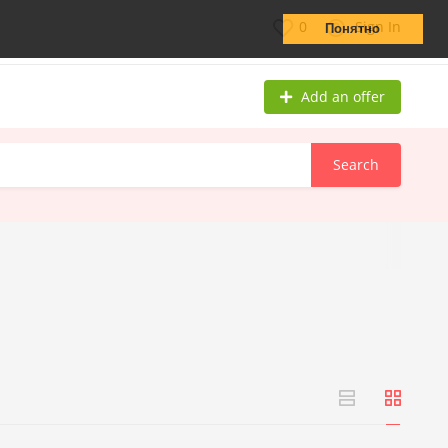
0
Sign In
Понятно
Add an offer
Search