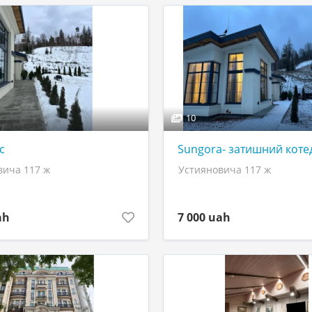
10
с
Sungora- затишний котед
вича 117 ж
Устияновича 117 ж
ah
7 000 uah