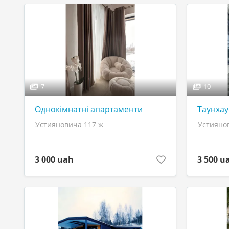
7
10
Однокімнатні апартаменти
Таунхау
Устияновича 117 ж
Устияно
3 000 uah
3 500 u