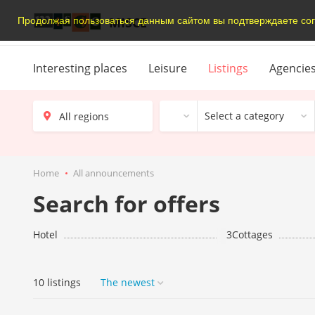
MISCE
Продолжая пользоваться данным сайтом вы подтверждаете сог
Interesting places
Leisure
Listings
Agencie
Select a category
Home
All announcements
Search for offers
Hotel
3
Cottages
10 listings
The newest