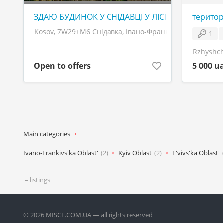
ЗДАЮ БУДИНОК У СНІДАВЦІ У ЛІСІ В ГОРАХ.
територ
Kosov, 7W29+M6 Снідавка, Івано-Франківська область
1
Rzhyshch
Open to offers
5 000 u
Main categories
Ivano-Frankivs'ka Oblast'
(2)
Kyiv Oblast
(2)
L'vivs'ka Oblast'
– listings
© 2026 MISCE.COM.UA — all rights reserved