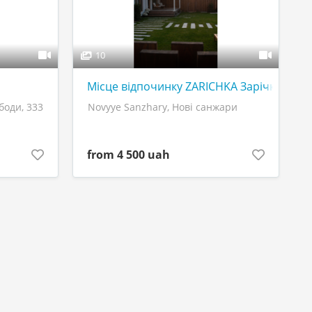
10
Місце відпочинку ZARICHKA Зарічка Нові
боди, 333
Novyye Sanzhary, Нові санжари
from
4 500 uah