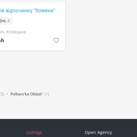
ія відпочинку "Хомене"
4
iv, Козацька
ah
(5)
Poltavs'ka Oblast'
(1)
Listings
Open Agency